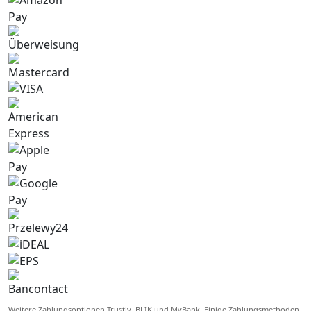
Weitere Zahlungsoptionen Trustly, BLIK und MyBank. Einige Zahlungsmethoden